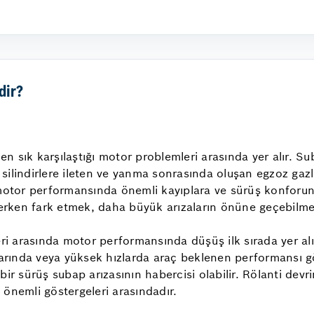
dir?
 en sık karşılaştığı motor problemleri arasında yer alır. 
ı silindirlere ileten ve yanma sonrasında oluşan egzoz gazl
 motor performansında önemli kayıplara ve sürüş konforund
i erken fark etmek, daha büyük arızaların önüne geçebilm
eri arasında motor performansında düşüş ilk sırada yer al
şlarında veya yüksek hızlarda araç beklenen performansı 
li bir sürüş subap arızasının habercisi olabilir. Rölanti d
 önemli göstergeleri arasındadır.