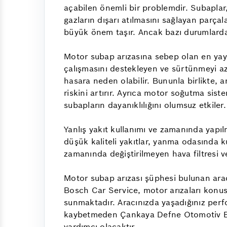
açabilen önemli bir problemdir. Subaplar,
gazların dışarı atılmasını sağlayan parçal
büyük önem taşır. Ancak bazı durumlarda 
Motor subap arızasına sebep olan en yaygı
çalışmasını destekleyen ve sürtünmeyi aza
hasara neden olabilir. Bununla birlikte, 
riskini artırır. Ayrıca motor soğutma sis
subapların dayanıklılığını olumsuz etkiler.
Yanlış yakıt kullanımı ve zamanında yapı
düşük kaliteli yakıtlar, yanma odasında k
zamanında değiştirilmeyen hava filtresi v
Motor subap arızası şüphesi bulunan araç
Bosch Car Service, motor arızaları konus
sunmaktadır. Aracınızda yaşadığınız perfo
kaybetmeden Çankaya Defne Otomotiv Bos
yardımcı olacaktır.