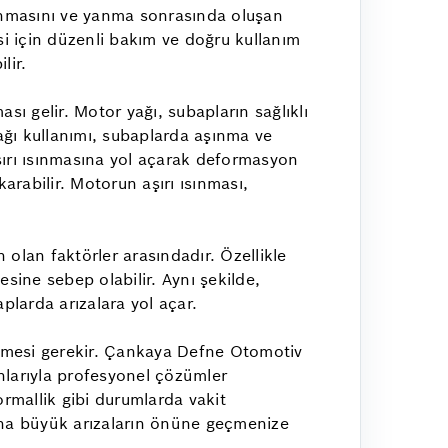
alınmasını ve yanma sonrasında oluşan
esi için düzenli bakım ve doğru kullanım
lir.
ı gelir. Motor yağı, subapların sağlıklı
ağı kullanımı, subaplarda aşınma ve
aşırı ısınmasına yol açarak deformasyon
arabilir. Motorun aşırı ısınması,
olan faktörler arasındadır. Özellikle
sine sebep olabilir. Aynı şekilde,
plarda arızalara yol açar.
ilmesi gerekir. Çankaya Defne Otomotiv
nlarıyla profesyonel çözümler
rmallik gibi durumlarda vakit
ha büyük arızaların önüne geçmenize