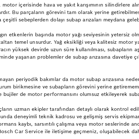
 motor içerisinde hava ve yakıt karışımının silindirlere 
ardır. Bu parçaların görevini tam olarak yerine getirebilm
çeşitli sebeplerden dolayı subap arızaları meydana gelebi
n etkenlerin başında motor yağı seviyesinin yetersiz olmas
ltan temel unsurdur. Yağ eksikliği veya kalitesiz motor y
aracın yüksek devirde uzun süre kullanılması, subapların 
teminde yaşanan problemler de subap arızasına davetiye çık
lmayan periyodik bakımlar da motor subap arızasına neden 
urum birikmesine ve subapların görevini yerine getirememe
e bujiler de motor performansını olumsuz etkileyerek suba
ların uzman ekipler tarafından detaylı olarak kontrol ed
unda deneyimli teknik kadrosu ve gelişmiş servis ekipma
rmans kaybı, sarsıntılı çalışma veya motor seslerinde ano
ch Car Service ile iletişime geçmeniz, oluşabilecek da