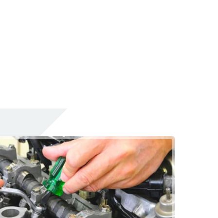
Oto Fren Sistemleri
Fren Onarımı
Fren İnovasyonları
Çankaya Defne Otomotiv
Rehber
Oto Lastik
Oto Lastik Değişimi
Lastik Oteli
Hizmetlerimiz