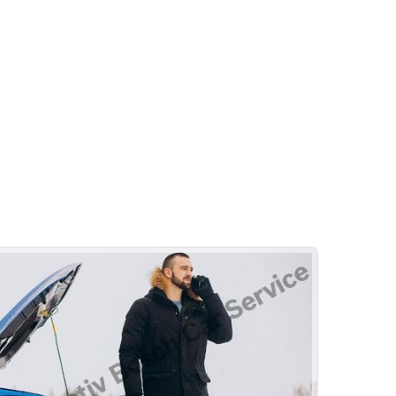
Oto Fren Sistemleri
Fren Onarımı
Fren İnovasyonları
Çankaya Defne Otomotiv
Rehber
Oto Lastik
Oto Lastik Değişimi
Lastik Oteli
Hizmetlerimiz