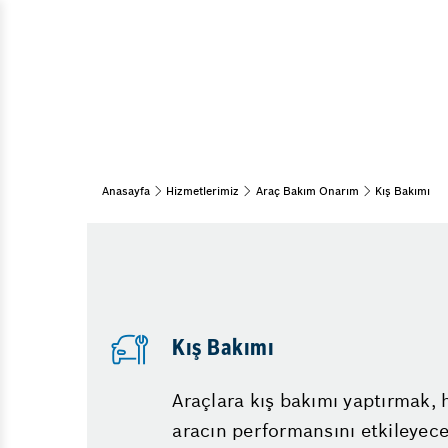
Araç Bakım Onarım
Ar
Periyodik Bakım
Ar
Kış Bakımı
Ar
15 Adım Kontrol
Bahar Bakımı
Muayene Öncesi Bakım ve
Anasayfa
Hizmetlerimiz
Araç Bakım Onarım
Kış Bakımı
Onarım
Kaporta
Mo
Oto Boya
Yağ
Pasta Cila
Eg
Göçük Düzeltme
Kış Bakımı
Diğer Hizmetler
Araçlara kış bakımı yaptırmak,
Klima
aracın performansını etkileyec